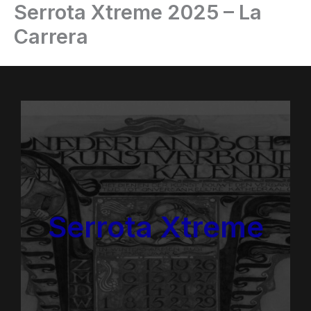
Serrota Xtreme 2025 – La
Ir
al
Carrera
contenido
Serrota Xtreme